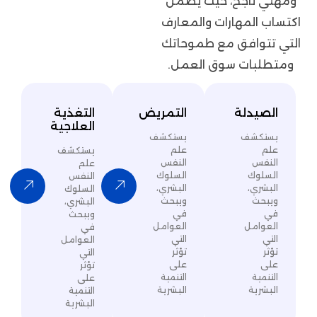
، حيث يضمن
رات والمعارف
 مع طموحاتك
سوق العمل.
التمريض
التغذية
العلاجية
يستكشف
علم
يستكشف
النفس
علم
السلوك
النفس
البشري،
السلوك
ويبحث
البشري،
في
ويبحث
العوامل
في
التي
العوامل
تؤثر
التي
على
تؤثر
التنمية
على
البشرية
التنمية
البشرية