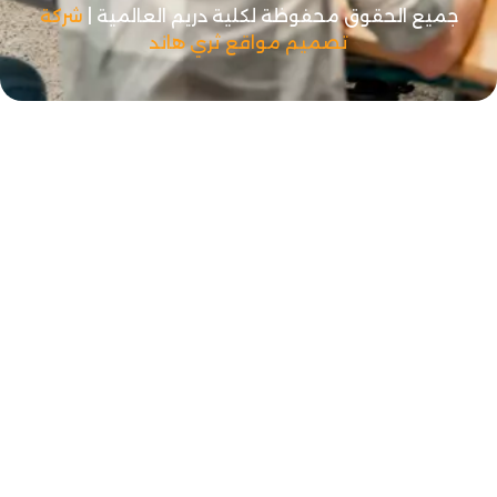
ق محفوظة لكلية دريم العالمية |
شركة
تصميم
مواقع ثري هاند