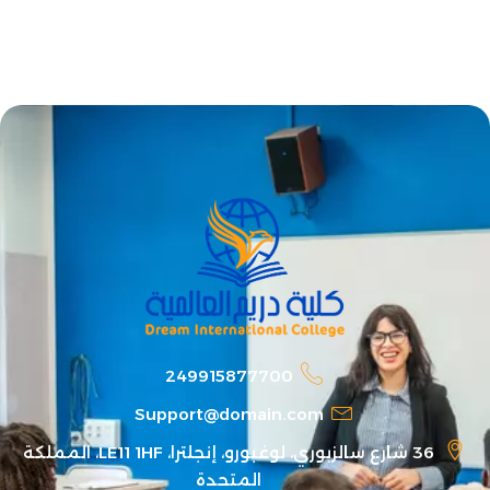
249915877700
Support@domain.com
36 شارع سالزبوري، لوغبورو، إنجلترا، LE11 1HF، المملكة
المتحدة