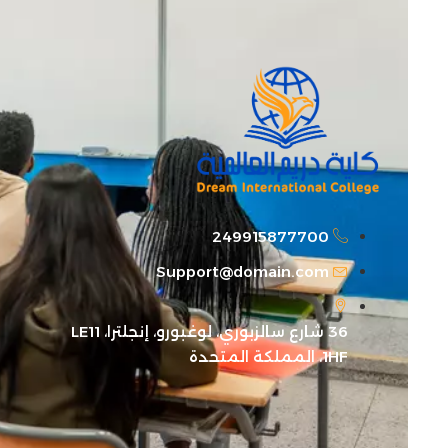
249915877700
Support@domain.com
36 شارع سالزبوري، لوغبورو، إنجلترا، LE11
1HF، المملكة المتحدة