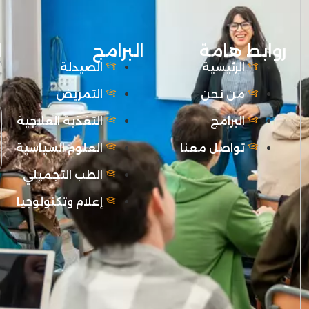
روابط هامة
البرامج
ا
الرئيسية
الصيدلة
من نحن
التمريض
البرامج
التغذية العلاجية
تواصل معنا
العلوم السياسية
الطب التجميلي
إعلام وتكنولوجيا