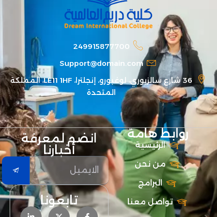
249915877700
Support@domain.com
36 شارع سالزبوري، لوغبورو، إنجلترا، LE11 1HF، المملكة
المتحدة
روابط هامة
انضم لمعرفة
الرئيسية
أخبارنا
من نحن
البرامج
تابعونا
تواصل معنا